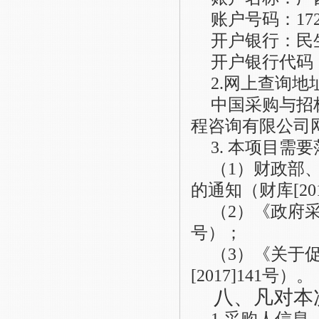
账户号码：
17
开户银行：民
开户银行代码
2
.
网上查询地
中国采购与招
程咨询有限公司网（htt
3
.
本项目需要
（
1）财政部
的通知（财库[201
（
2）《政府采
号）；
（
3）《关于
[2017]141号）。
八、凡对本
1.采购人信息