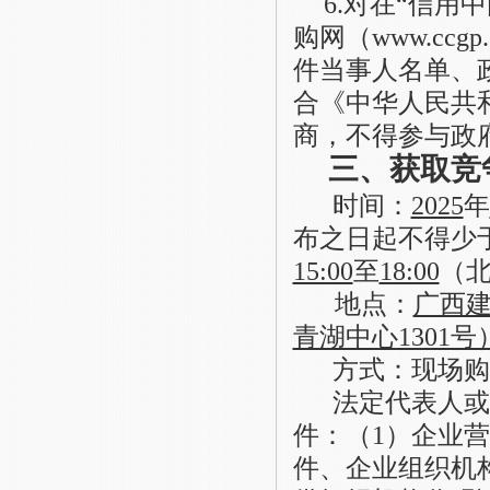
6
.
对在
“信用中国
购网（www.cc
件当事人名单、
合《中华人民共
商，不得参与政
三、获取竞
时间：
2025
年
布之日起不得少
15:00
至
18:00
（
地点：
广西
青湖中心1301号
方式：
现场购
法定代表人或
件：（
1）企业
件、企业组织机