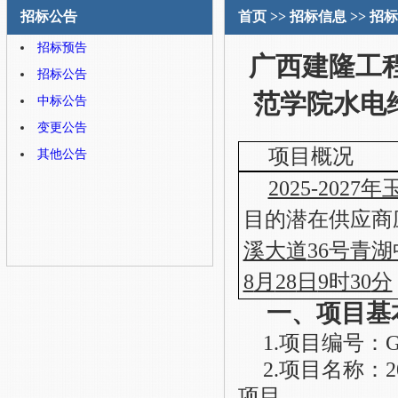
招标公告
首页
>>
招标信息
>>
招标
招标预告
广西建隆工
招标公告
范学院水电
中标公告
变更公告
项目概况
其他公告
2025-20
目的潜在供应商
溪大道
36号青湖
8
月
28
日
9时30
分
一、项目基
1
.
项目编号：
G
2
.
项目名称：
项目